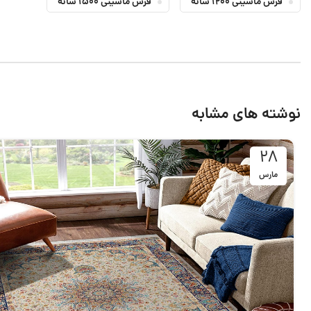
فرش ماشینی 1200 شانه
فرش ماشینی 1500 شانه
نوشته های مشابه
28
مارس