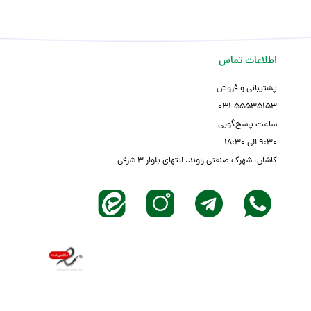
اطلاعات تماس
پشتیبانی و فروش
03۱-55535153
ساعت پاسخ‌گویی
۹:۳۰ الی ۱۸:۳۰
کاشان، شهرک صنعتی راوند، انتهای بلوار ۳ شرقی